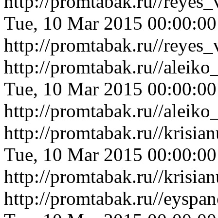
http://promtabak.ru//reyes
Tue, 10 Mar 2015 00:00:0
http://promtabak.ru//reyes
http://promtabak.ru//alei
Tue, 10 Mar 2015 00:00:0
http://promtabak.ru//alei
http://promtabak.ru//krisi
Tue, 10 Mar 2015 00:00:0
http://promtabak.ru//krisi
http://promtabak.ru//eysp