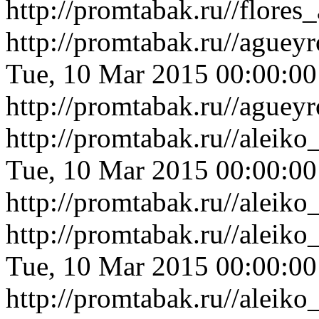
http://promtabak.ru//flore
http://promtabak.ru//ague
Tue, 10 Mar 2015 00:00:0
http://promtabak.ru//ague
http://promtabak.ru//aleik
Tue, 10 Mar 2015 00:00:0
http://promtabak.ru//aleik
http://promtabak.ru//aleik
Tue, 10 Mar 2015 00:00:0
http://promtabak.ru//aleik