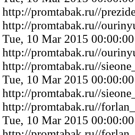
http://promtabak.ru//prezi
http://promtabak.ru//ourin
Tue, 10 Mar 2015 00:00:0
http://promtabak.ru//ourin
http://promtabak.ru//sieon
Tue, 10 Mar 2015 00:00:0
http://promtabak.ru//sieon
http://promtabak.ru//forla
Tue, 10 Mar 2015 00:00:0
http://promtabak.ru//forla