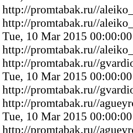
http://promtabak.ru//aleik
http://promtabak.ru//aleik
Tue, 10 Mar 2015 00:00:0
http://promtabak.ru//aleik
http://promtabak.ru//gvard
Tue, 10 Mar 2015 00:00:0
http://promtabak.ru//gvard
http://promtabak.ru//ague
Tue, 10 Mar 2015 00:00:0
http://promtabak.ru//ague