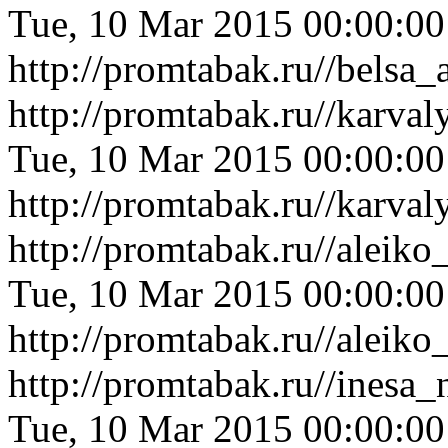
Tue, 10 Mar 2015 00:00:0
http://promtabak.ru//belsa
http://promtabak.ru//karva
Tue, 10 Mar 2015 00:00:0
http://promtabak.ru//karva
http://promtabak.ru//alei
Tue, 10 Mar 2015 00:00:0
http://promtabak.ru//alei
http://promtabak.ru//inesa
Tue, 10 Mar 2015 00:00:0