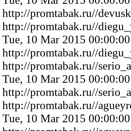
http://promtabak.ru//devus
http://promtabak.ru//dieg
Tue, 10 Mar 2015 00:00:0
http://promtabak.ru//dieg
http://promtabak.ru//seri
Tue, 10 Mar 2015 00:00:0
http://promtabak.ru//seri
http://promtabak.ru//ague
Tue, 10 Mar 2015 00:00:0