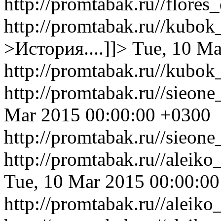
http://promtabak.ru//flore
http://promtabak.ru//kubok
>История....]]>
Tue, 10 Ma
http://promtabak.ru//kubok
http://promtabak.ru//sieon
Mar 2015 00:00:00 +0300
http://promtabak.ru//sieon
http://promtabak.ru//aleik
Tue, 10 Mar 2015 00:00:0
http://promtabak.ru//aleik