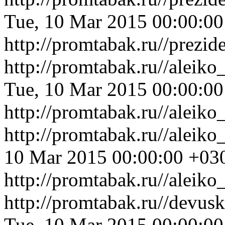
Tue, 10 Mar 2015 00:00:0
http://promtabak.ru//prezi
http://promtabak.ru//alei
Tue, 10 Mar 2015 00:00:0
http://promtabak.ru//alei
http://promtabak.ru//aleik
10 Mar 2015 00:00:00 +03
http://promtabak.ru//aleiko
http://promtabak.ru//devus
Tue, 10 Mar 2015 00:00:0