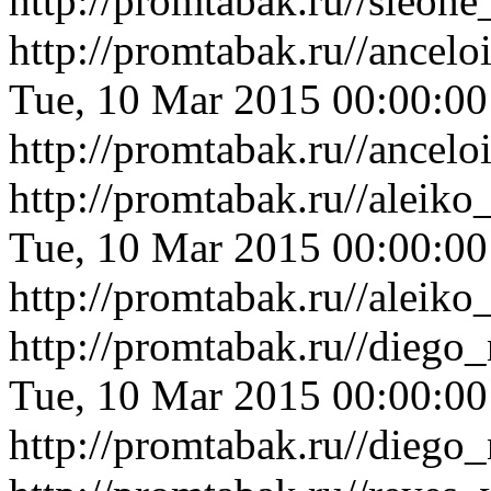
http://promtabak.ru//sieon
http://promtabak.ru//ancel
Tue, 10 Mar 2015 00:00:0
http://promtabak.ru//ancel
http://promtabak.ru//aleik
Tue, 10 Mar 2015 00:00:0
http://promtabak.ru//aleik
http://promtabak.ru//dieg
Tue, 10 Mar 2015 00:00:0
http://promtabak.ru//dieg