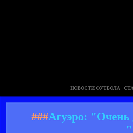
|
НОВОСТИ ФУТБОЛА
СТ
###
Агуэро: "Очень 
"