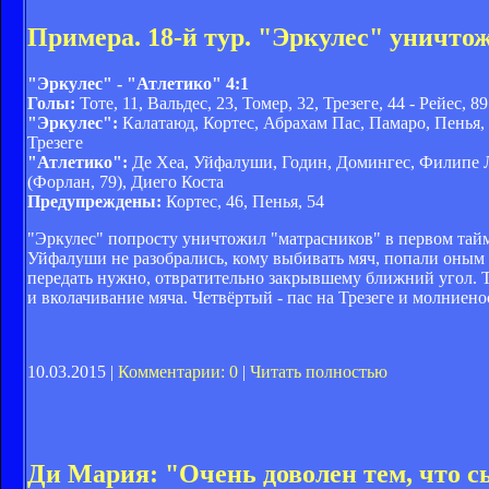
Примера. 18-й тур. "Эркулес" уничто
"Эркулес" - "Атлетико" 4:1
Голы:
Тоте, 11, Вальдес, 23, Томер, 32, Трезеге, 44 - Рейес, 89
"Эркулес":
Калатаюд, Кортес, Абрахам Пас, Памаро, Пенья, Ф
Трезеге
"Атлетико":
Де Хеа, Уйфалуши, Годин, Домингес, Филипе Луи
(Форлан, 79), Диего Коста
Предупреждены:
Кортес, 46, Пенья, 54
"Эркулес" попросту уничтожил "матрасников" в первом тайме
Уйфалуши не разобрались, кому выбивать мяч, попали оным в Т
передать нужно, отвратительно закрывшему ближний угол. 
и вколачивание мяча. Четвёртый - пас на Трезеге и молниен
10.03.2015 |
Комментарии: 0
|
Читать полностью
Ди Мария: "Очень доволен тем, что с