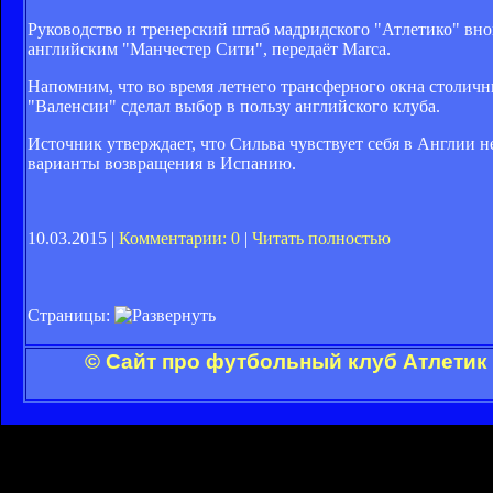
Руководство и тренерский штаб мадридского "Атлетико" в
английским "Манчестер Сити", передаёт Marca.
Напомним, что во время летнего трансферного окна столичн
"Валенсии" сделал выбор в пользу английского клуба.
Источник утверждает, что Сильва чувствует себя в Англии не
варианты возвращения в Испанию.
10.03.2015 |
Комментарии: 0
|
Читать полностью
Страницы:
© Сайт про футбольный клуб Атлетик