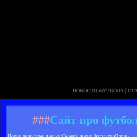
|
НОВОСТИ ФУТБОЛА
СТ
###
Сайт про футбо
Порно волосатые письки
;
Скачать порно
бесплатно
Порно