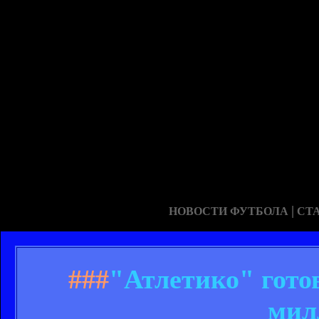
|
НОВОСТИ ФУТБОЛА
СТ
###
"Атлетико" гото
мил