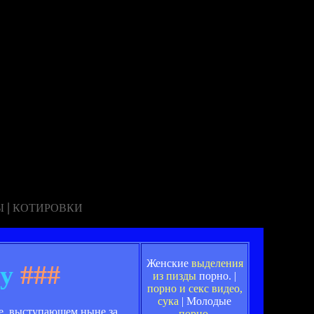
|
Ы
КОТИРОВКИ
Женские
выделения
у
###
из пизды
порно. |
порно и секс видео,
сука
| Молодые
е, выступающем ныне за
порно
.