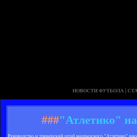
|
НОВОСТИ ФУТБОЛА
СТ
###
"Атлетико" на
Руководство и тренерский штаб мадридского "Атлетико" в