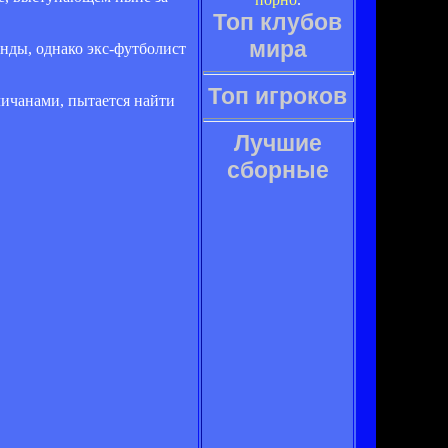
Топ клубов
мира
нды, однако экс-футболист
Топ игроков
гличанами, пытается найти
Лучшие
сборные