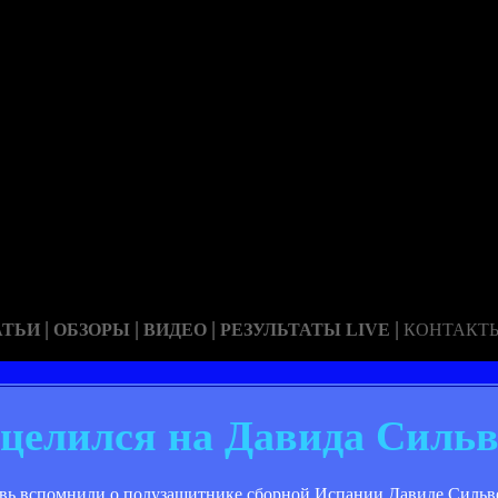
|
|
|
|
АТЬИ
ОБЗОРЫ
ВИДЕО
РЕЗУЛЬТАТЫ LIVE
КОНТАКТ
целился на Давида Сильв
новь вспомнили о полузащитнике сборной Испании Давиде Сильв