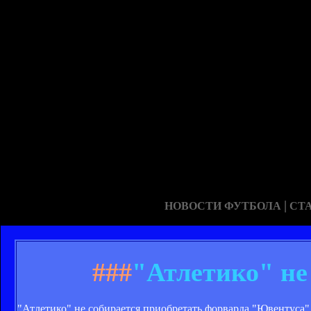
|
НОВОСТИ ФУТБОЛА
СТ
###
"Атлетико" не
"Атлетико" не собирается приобретать форварда "Ювентуса" 