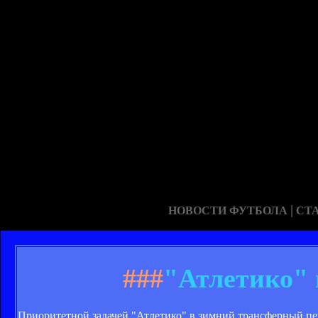
|
НОВОСТИ ФУТБОЛА
СТ
###
"Атлетико"
Приоритетной задачей "Атлетико" в зимний трансферный пер