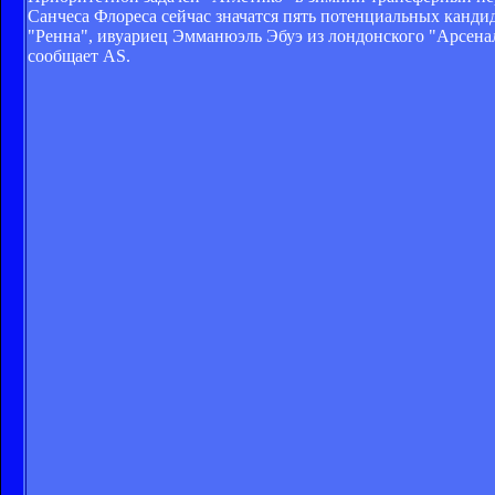
Санчеса Флореса сейчас значатся пять потенциальных канди
"Ренна", ивуариец Эмманюэль Эбуэ из лондонского "Арсенал
сообщает AS.