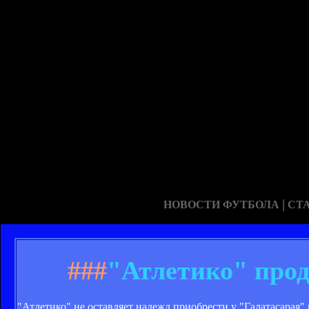
|
НОВОСТИ ФУТБОЛА
СТ
###
"Атлетико" прод
"Атлетико" не оставляет надежд приобрести у "Галатасарая"