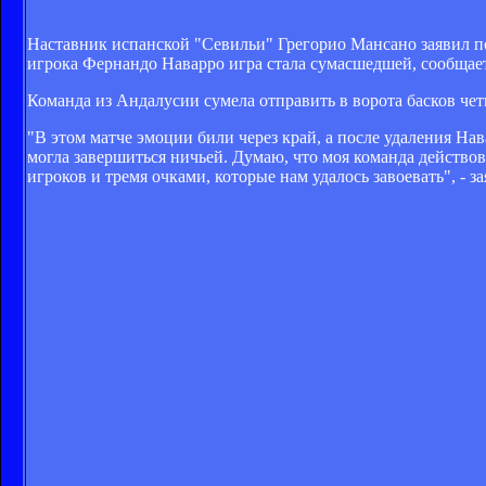
Наставник испанской "Севильи" Грегорио Мансано заявил пос
игрока Фернандо Наварро игра стала сумасшедшей, сообщает
Команда из Андалусии сумела отправить в ворота басков четы
"В этом матче эмоции били через край, а после удаления Н
могла завершиться ничьей. Думаю, что моя команда действов
игроков и тремя очками, которые нам удалось завоевать", - з