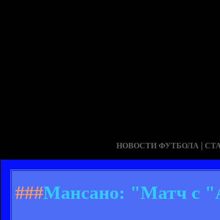
|
НОВОСТИ ФУТБОЛА
СТ
###
Мансано: "Матч с "