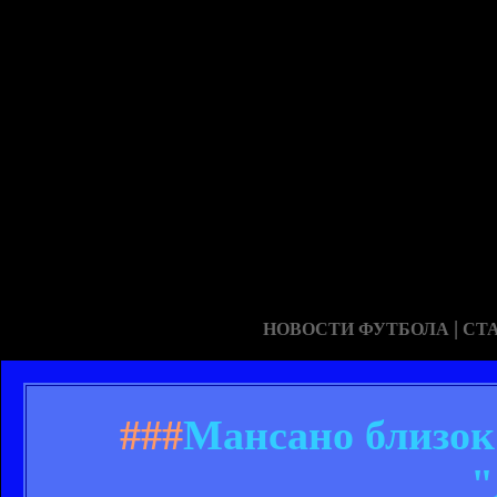
|
НОВОСТИ ФУТБОЛА
СТ
###
Мансано близок 
"