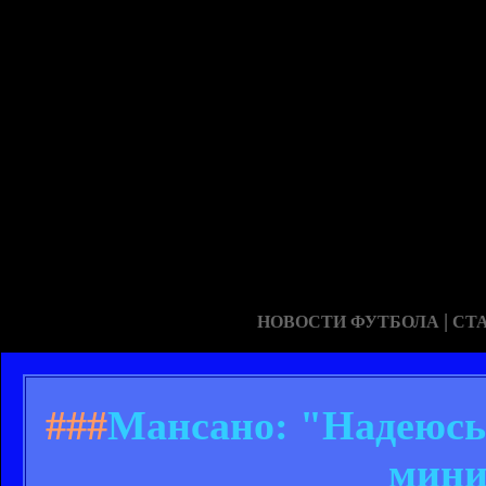
|
НОВОСТИ ФУТБОЛА
СТ
###
Мансано: "Надеюсь,
мини