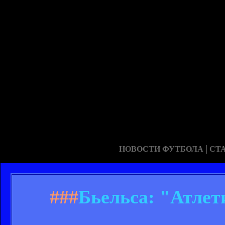
|
НОВОСТИ ФУТБОЛА
СТ
###
Бьельса: "Атлет