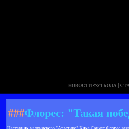
|
НОВОСТИ ФУТБОЛА
СТ
###
Флорес: "Такая поб
Наставник мадридского "Атлетико" Кике Санчес Флорес заяв