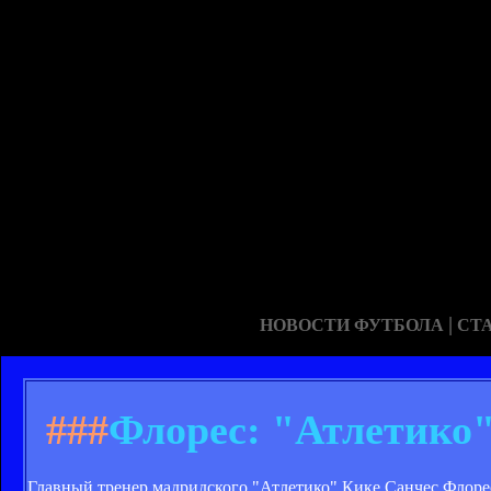
|
НОВОСТИ ФУТБОЛА
СТ
###
Флорес: "Атлетико"
Главный тренер мадридского "Атлетико" Кике Санчес Флорес 