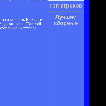
Топ игроков
Лучшие
ют соперников. В их игре
сборные
етендовавших на "Золотой
 соперника. В футболе