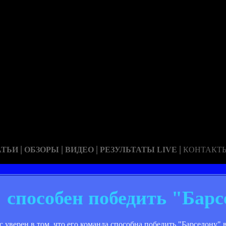
|
|
|
|
АТЬИ
ОБЗОРЫ
ВИДЕО
РЕЗУЛЬТАТЫ LIVE
КОНТАКТ
 способен победить "Барс
уверен в том, что его команда способна победить "Барселону" в