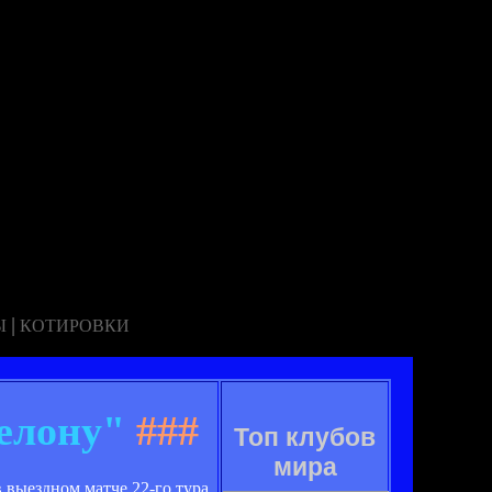
|
Ы
КОТИРОВКИ
елону"
###
Топ клубов
мира
 выездном матче 22-го тура