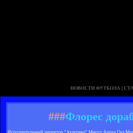
|
НОВОСТИ ФУТБОЛА
СТ
###
Флорес дораб
Исполнительный директор "Атлетико" Мигел Ангел Гил Мари