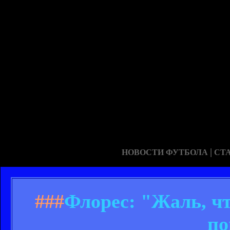
|
НОВОСТИ ФУТБОЛА
СТ
###
Флорес: "Жаль, чт
по