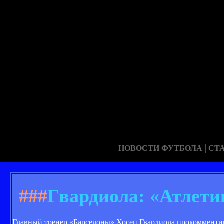
|
НОВОСТИ ФУТБОЛА
СТ
###
Гвардиола: «Атлети
Главный тренер «Барселоны» Хосеп Гвардиола прокомментиро