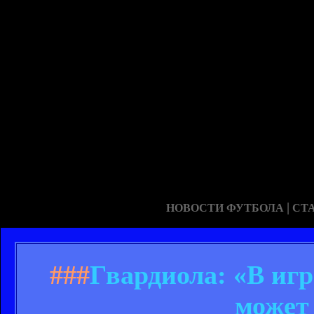
|
НОВОСТИ ФУТБОЛА
СТ
###
Гвардиола: «В игр
может