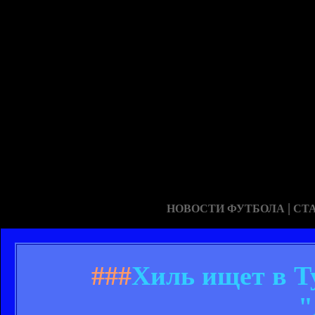
|
НОВОСТИ ФУТБОЛА
СТ
###
Хиль ищет в Т
"