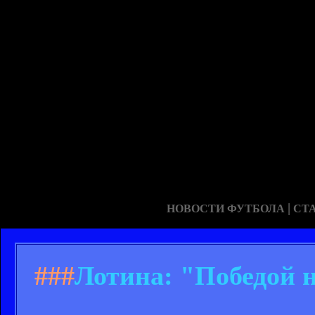
|
НОВОСТИ ФУТБОЛА
СТ
###
Лотина: "Победой 