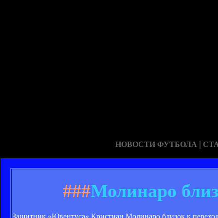
|
НОВОСТИ ФУТБОЛА
СТ
###
Молинаро близ
Защитник «Ювентуса» Кристиан Молинаро близок к переходу 