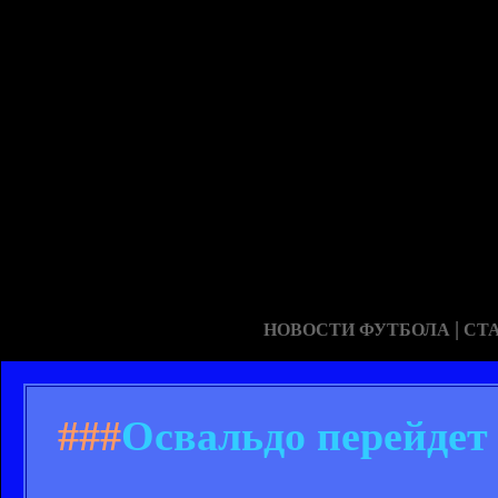
|
НОВОСТИ ФУТБОЛА
СТ
###
Освальдо перейдет 