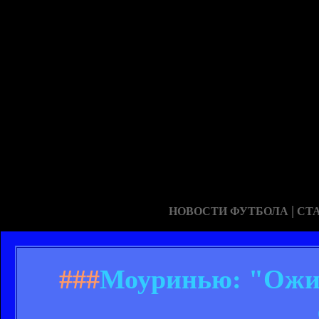
|
НОВОСТИ ФУТБОЛА
СТ
###
Моуринью: "Ожид