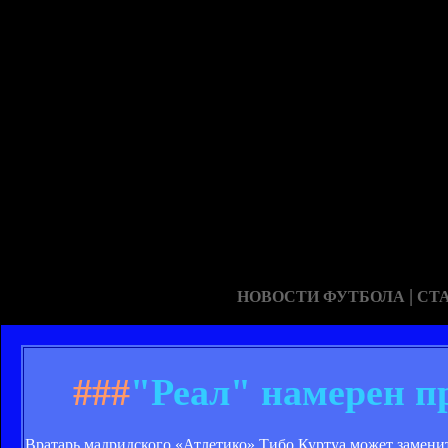
|
НОВОСТИ ФУТБОЛА
СТ
###
"Реал" намерен п
Вратарь мадридского «Атлетико» Тибо Куртуа может заменить