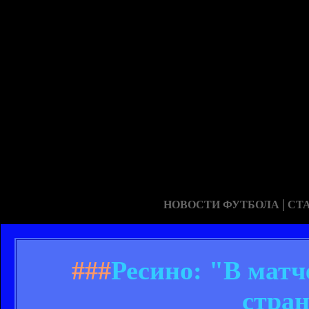
|
НОВОСТИ ФУТБОЛА
СТ
###
Ресино: "В матч
стра