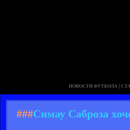
|
НОВОСТИ ФУТБОЛА
СТ
###
Симау Саброза хоч