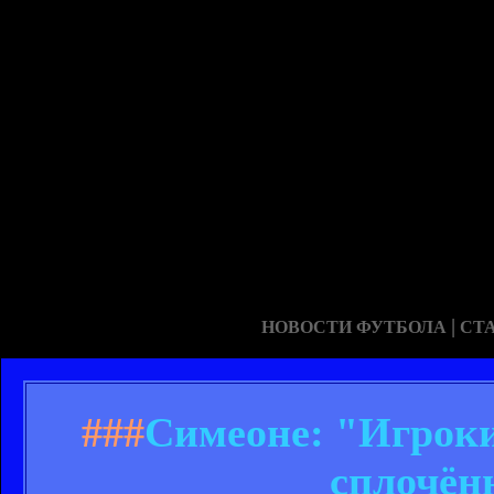
|
НОВОСТИ ФУТБОЛА
СТ
###
Симеоне: "Игрок
сплочён