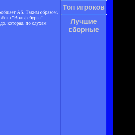
Топ игроков
ообщает AS. Таким образом,
вбека "Вольфсбурга"
Лучшие
о, которая, по слухам,
сборные