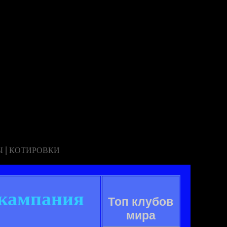
|
Ы
КОТИРОВКИ
 кампания
Топ клубов
мира