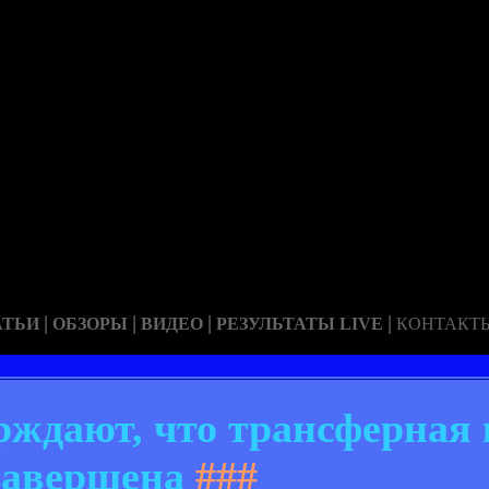
|
|
|
|
АТЬИ
ОБЗОРЫ
ВИДЕО
РЕЗУЛЬТАТЫ LIVE
КОНТАКТ
рждают, что трансферная
завершена
###