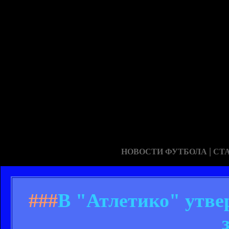
|
НОВОСТИ ФУТБОЛА
СТ
###
В "Атлетико" утве