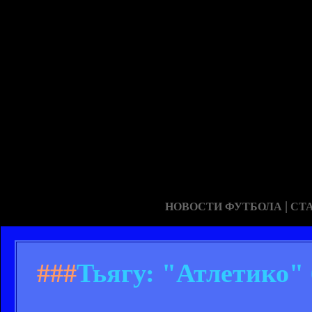
|
НОВОСТИ ФУТБОЛА
СТ
###
Тьягу: "Атлетико